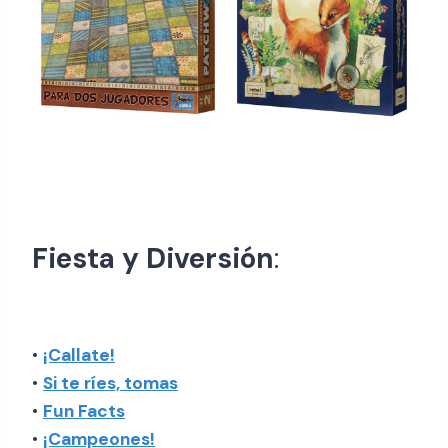
Fiesta y Diversión
:
•
¡Callate!
•
Si te ríes, tomas
•
Fun Facts
•
¡Campeones!