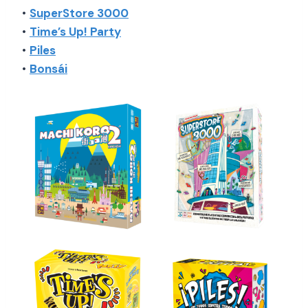
•
SuperStore 3000
•
Time’s Up! Party
•
Piles
•
Bonsái