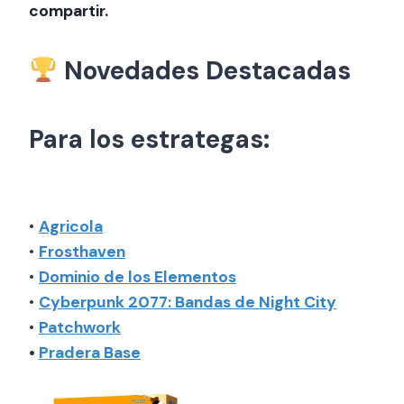
compartir.
Novedades Destacadas
Para los estrategas:
•
Agricola
•
Frosthaven
•
Dominio de los Elementos
•
Cyberpunk 2077: Bandas de Night City
•
Patchwork
•
Pradera Base