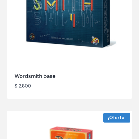
Wordsmith base
$
2.800
¡Oferta!