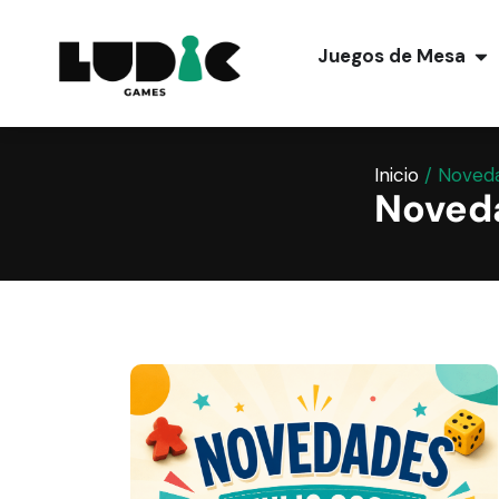
Juegos de Mesa
Inicio
/ Noved
Noved