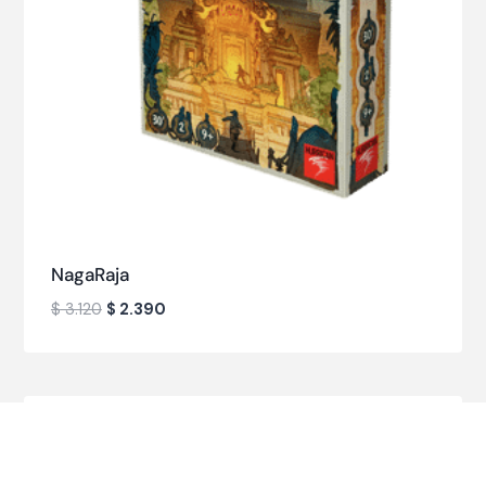
NagaRaja
$
3.120
$
2.390