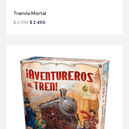
Tranvía Mortal
$
2.790
$
2.450