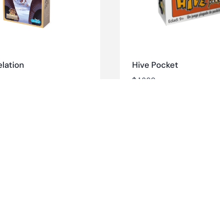
elation
Hive Pocket
$
1.890
más
Destacados
Contacto
Promociones
Novedades
Ingreso