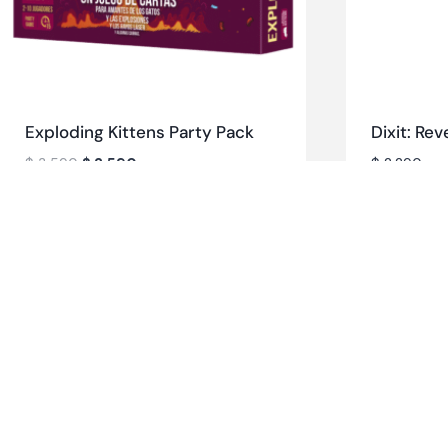
Exploding Kittens Party Pack
Dixit: Rev
$
3.590
$
2.590
$
2.290
Categorías 
populares
Party game
Competitivo
Estrategia
Lleva tu experiencia en