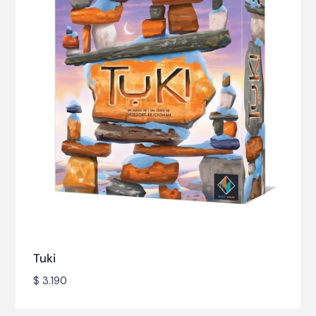
Tuki
$
3.190