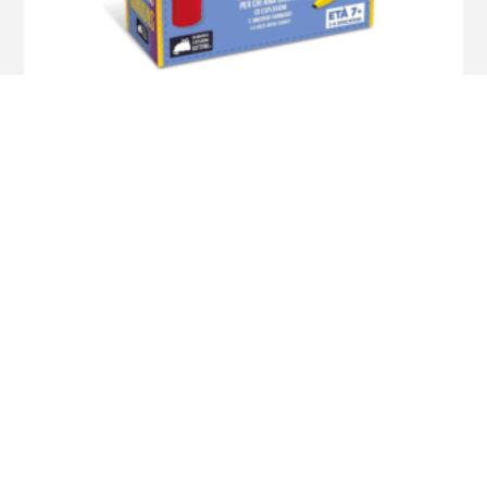
Exploding Minions
$
2.590
¡Oferta!