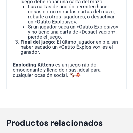
luego debe robar una carta del mazo.
Las cartas de acción permiten hacer
cosas como mirar las cartas del mazo,
robarle a otros jugadores, o desactivar
un «Gatito Explosivo».
Si un jugador saca un «Gatito Explosivo»
y no tiene una carta de «Desactivación»,
pierde el juego.
Final del juego:
El último jugador en pie, sin
haber sacado un «Gatito Explosivo», es el
ganador.
Exploding Kittens
es un juego rápido,
emocionante y lleno de risas, ideal para
cualquier ocasión social.
Productos relacionados