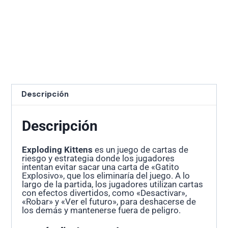
Descripción
Descripción
Exploding Kittens
es un juego de cartas de
riesgo y estrategia donde los jugadores
intentan evitar sacar una carta de «Gatito
Explosivo», que los eliminaría del juego. A lo
largo de la partida, los jugadores utilizan cartas
con efectos divertidos, como «Desactivar»,
«Robar» y «Ver el futuro», para deshacerse de
los demás y mantenerse fuera de peligro.