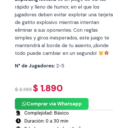
rápido y lleno de humor, en el que los
jugadores deben evitar explotar una tarjeta
de gatito explosivo mientras intentan
eliminar a sus oponentes. Con reglas
simples y giros inesperados, este juego te
mantendrá al borde de tu asiento, ¡donde
todo puede cambiar en un segundo!
N° de Jugadores:
2-5
$
1.890
$
2.190
Comprar via Whatsapp
Complejidad: Básico
Duración: 0 a 30 min