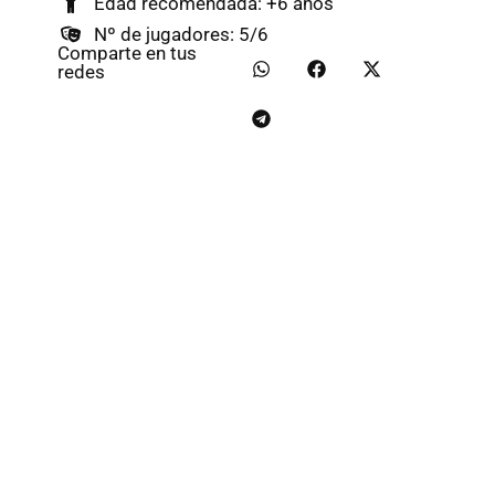
Edad recomendada: +6 años
Nº de jugadores: 5/6
Comparte en tus
redes