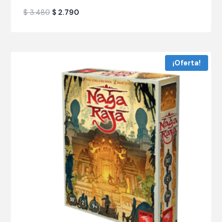
$
3.480
$
2.790
¡Oferta!