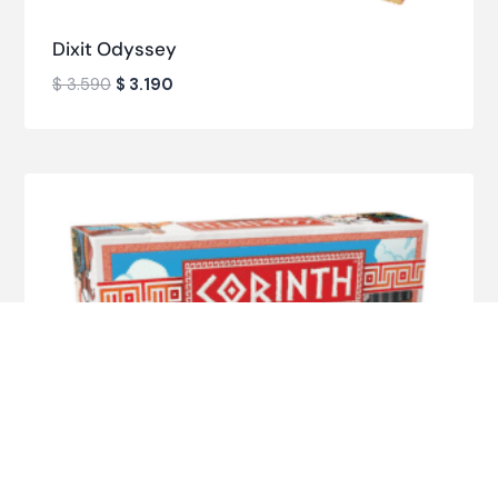
Dixit Odyssey
$
3.590
$
3.190