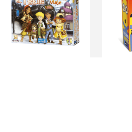
Aventurero al Tren Primer Viaje
Exploding
$
3.190
$
2.590
Categorías 
populares
Party game