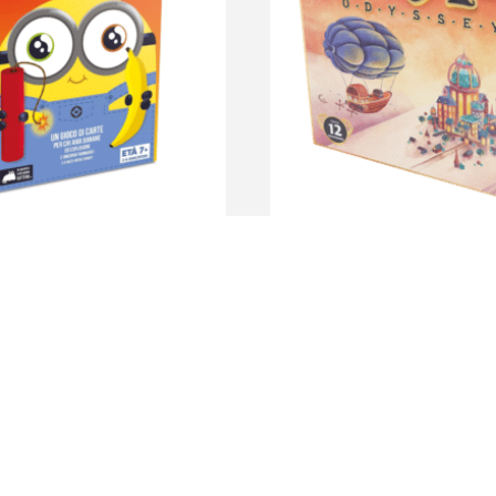
 Minions
Dixit Odyssey
$
3.590
$
3.190
más
Destacados
Contacto
Promociones