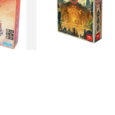
NagaRaja
$
3.120
$
2.390