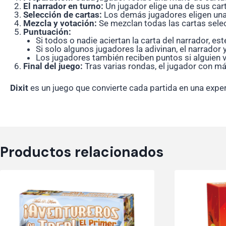
El narrador en turno:
Un jugador elige una de sus carta
Selección de cartas:
Los demás jugadores eligen una c
Mezcla y votación:
Se mezclan todas las cartas selecc
Puntuación:
Si todos o nadie aciertan la carta del narrador, es
Si solo algunos jugadores la adivinan, el narrador
Los jugadores también reciben puntos si alguien v
Final del juego:
Tras varias rondas, el jugador con má
Dixit
es un juego que convierte cada partida en una exper
Productos relacionados