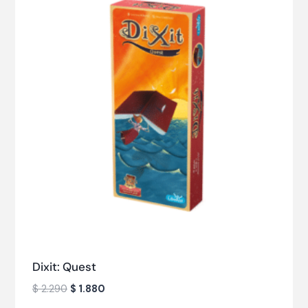
Dixit: Quest
$
2.290
$
1.880