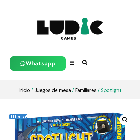
Whatsapp
Inicio
/
Juegos de mesa
/
Familiares
/ Spotlight
¡Oferta!