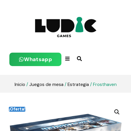
Whatsapp
Inicio
/
Juegos de mesa
/
Estrategia
/ Frosthaven
¡Oferta!