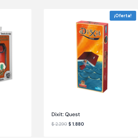
¡Oferta!
Dixit: Quest
$
2.290
$
1.880