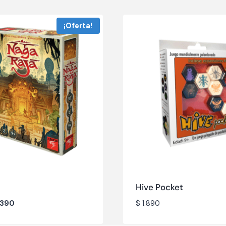
¡Oferta!
Hive Pocket
.390
$
1.890