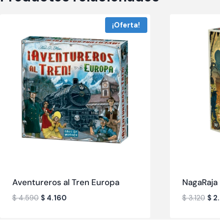
¡Oferta!
Aventureros al Tren Europa
NagaRaja
$
4.590
$
4.160
$
3.120
$
2