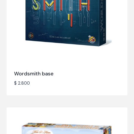
Wordsmith base
$
2.800