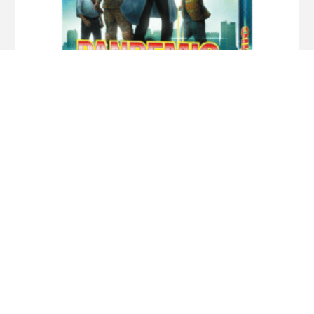
Pandemic
$
3.990
$
3.450