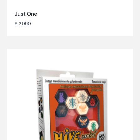
Just One
$
2.090