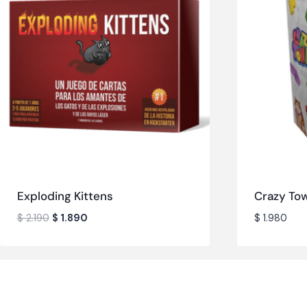
Exploding Kittens
Crazy To
$
2.190
$
1.890
$
1.980