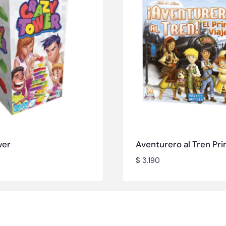
wer
Aventurero al Tren Pri
$
3.190