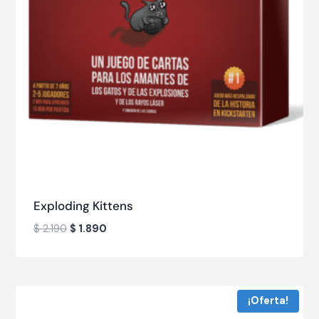
Exploding Kittens
$
2.190
$
1.890
¡Oferta!