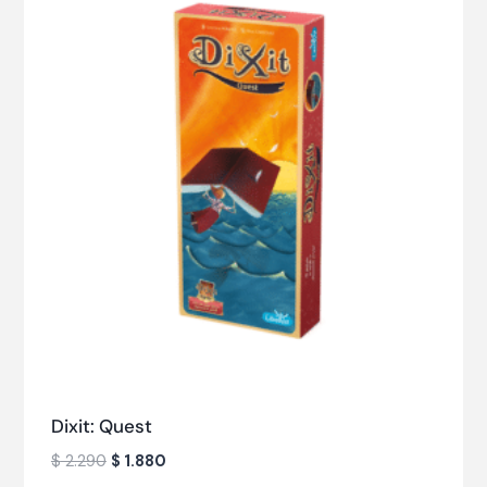
Dixit: Quest
$
2.290
$
1.880