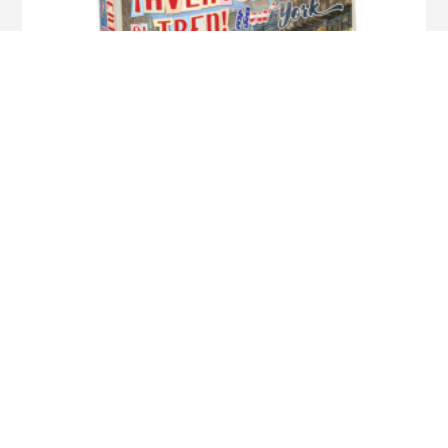
Aventureros al Tren New York
$
2.190
¡Oferta!