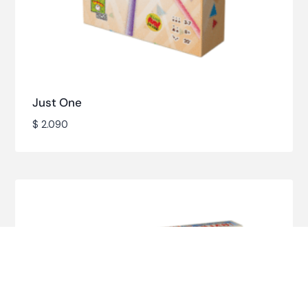
Just One
$
2.090