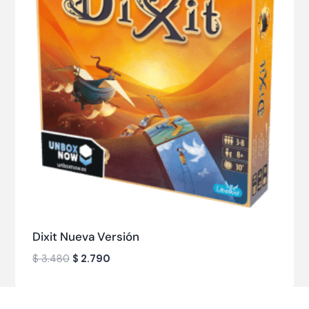
Dixit Nueva Versión
$
3.480
$
2.790