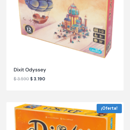
Dixit Odyssey
$
3.590
$
3.190
¡Oferta!