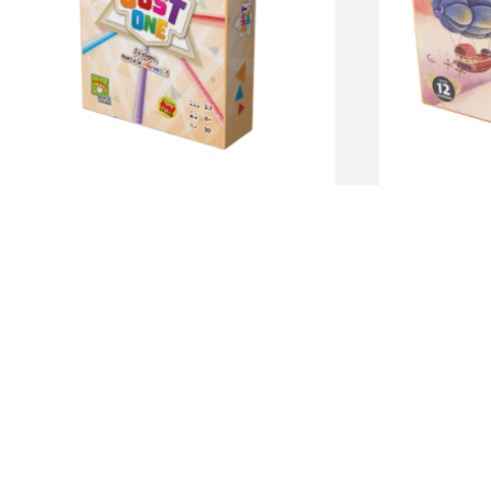
Just One
Dixit Od
$
2.090
$
3.590
$
3
Categorías 
populares
Party game