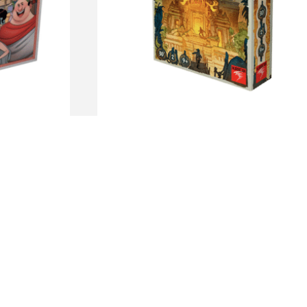
NagaRaja
$
3.120
$
2.390