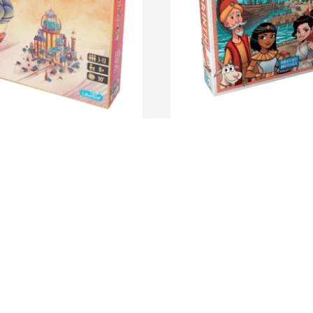
yssey
Corinth Base
.190
$
2.680
más
Destacados
Contacto
Promociones
Novedades