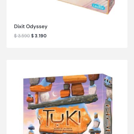
Dixit Odyssey
$
3.590
$
3.190