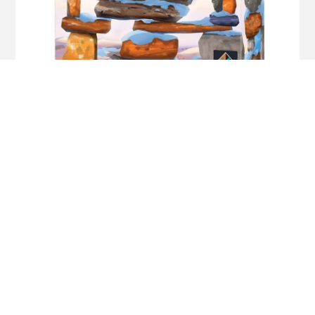
Tuki
$
3.190
¡Oferta!