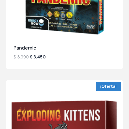
Pandemic
$
3.990
$
3.450
¡Oferta!