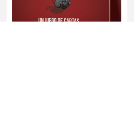
Exploding Kittens
$
2.190
$
1.890