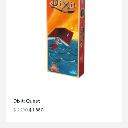
Dixit: Quest
$
2.290
$
1.880