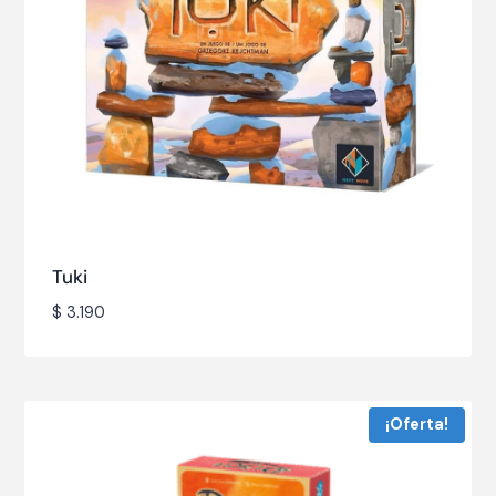
Tuki
$
3.190
¡Oferta!