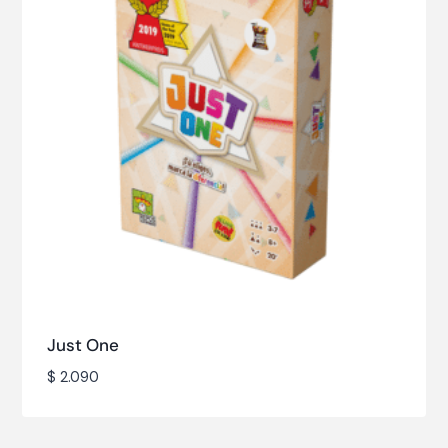
Just One
$
2.090