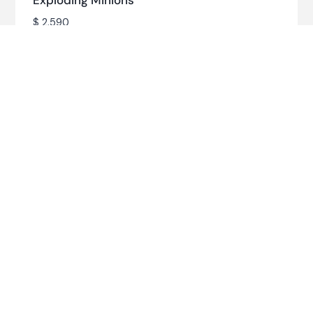
Exploding Minions
$
2.590