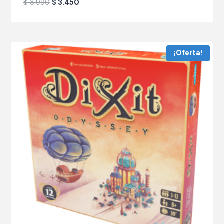
$
3.990
$
3.450
¡Oferta!