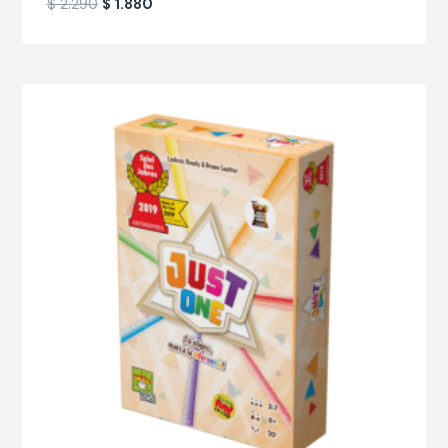
$
2.290
$
1.880