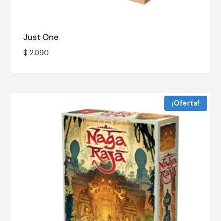
Just One
$
2.090
¡Oferta!