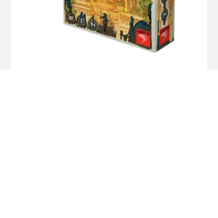
NagaRaja
$
3.120
$
2.390