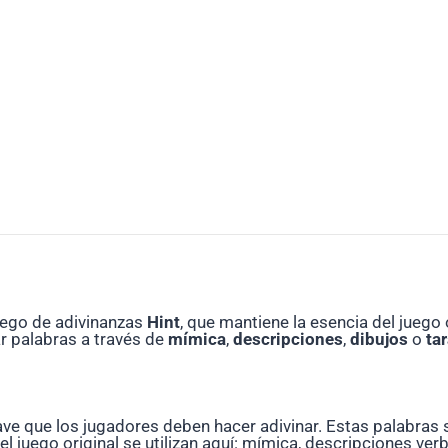
uego de adivinanzas
Hint
, que mantiene la esencia del juego
ar palabras a través de
mímica
,
descripciones
,
dibujos
o
ta
lave que los jugadores deben hacer adivinar. Estas palabras
l juego original se utilizan aquí: mímica, descripciones verb