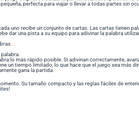
 pequeña, perfecta para viajar o llevar a todas partes sin 
 cada uno recibe un conjunto de cartas. Las cartas tienen pa
be dar una pista a su equipo para adivinar la palabra utiliz
abras.
 palabra.
alabra lo más rápido posible. Si adivinan correctamente, avan
tiene un tiempo limitado, lo que hace que el juego sea más d
amente gana la partida.
 momento. Su tamaño compacto y las reglas fáciles de entend
ites!