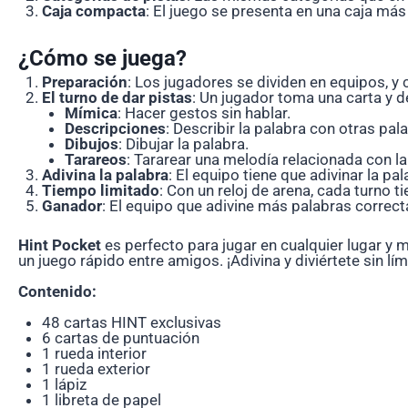
Caja compacta
: El juego se presenta en una caja más
¿Cómo se juega?
Preparación
: Los jugadores se dividen en equipos, y
El turno de dar pistas
: Un jugador toma una carta y de
Mímica
: Hacer gestos sin hablar.
Descripciones
: Describir la palabra con otras pal
Dibujos
: Dibujar la palabra.
Tarareos
: Tararear una melodía relacionada con la
Adivina la palabra
: El equipo tiene que adivinar la p
Tiempo limitado
: Con un reloj de arena, cada turno 
Ganador
: El equipo que adivine más palabras correct
Hint Pocket
es perfecto para jugar en cualquier lugar y
un juego rápido entre amigos. ¡Adivina y diviértete sin lím
Contenido:
48 cartas HINT exclusivas
6 cartas de puntuación
1 rueda interior
1 rueda exterior
1 lápiz
1 libreta de papel