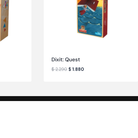
Dixit: Quest
$
2.290
$
1.880