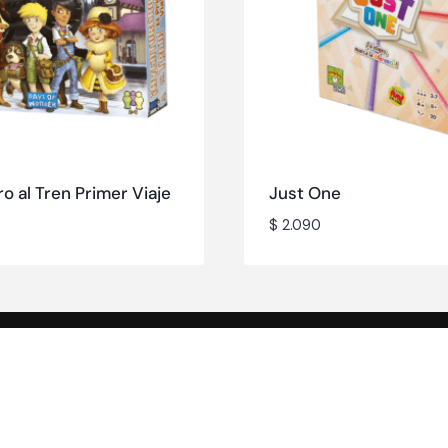
o al Tren Primer Viaje
Just One
$
2.090
más
Destacados
Contacto
Promociones
Novedades