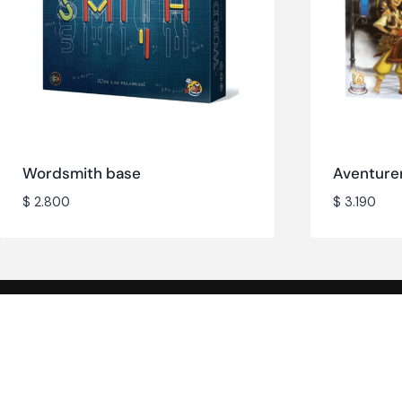
Wordsmith base
Aventurer
$
2.800
$
3.190
Categorías 
populares
Party game