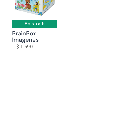
En stock
BrainBox:
Imagenes
$
1.690