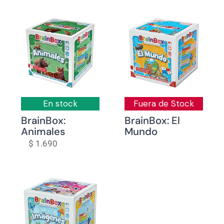
En stock
Fuera de Stock
BrainBox:
BrainBox: El
Animales
Mundo
$
1.690